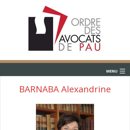
MENU
ACCUEIL
BARNABA Alexandrine
ANNUAIRE
CONSULTATIONS
L’AIDE JURIDICTIONNELLE