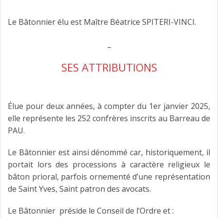
FAIRE DESIGNER UN AVOCAT
Le Bâtonnier élu est Maître Béatrice SPITERI-VINCI.
CONTACT
_
SES ATTRIBUTIONS
Élue pour deux années, à compter du 1er janvier 2025,
elle représente les 252 confrères inscrits au Barreau de
PAU.
Le Bâtonnier est ainsi dénommé car, historiquement, il
portait lors des processions à caractère religieux le
bâton prioral, parfois ornementé d’une représentation
de Saint Yves, Saint patron des avocats.
Le Bâtonnier préside le Conseil de l’Ordre et :