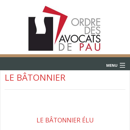
MENU
LE BÂTONNIER
ACCUEIL
ANNUAIRE
CONSULTATIONS
LE BÂTONNIER ÉLU
L’AIDE JURIDICTIONNELLE