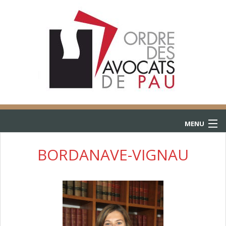
MENU
ACCUEIL
BORDANAVE-VIGNAU
ANNUAIRE
CONSULTATIONS
L’AIDE JURIDICTIONNELLE