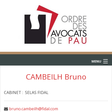
MENU
ACCUEIL
CAMBEILH Bruno
ANNUAIRE
CABINET : SELAS FIDAL
CONSULTATIONS
L’AIDE JURIDICTIONNELLE
bruno.cambeilh@fidal.com