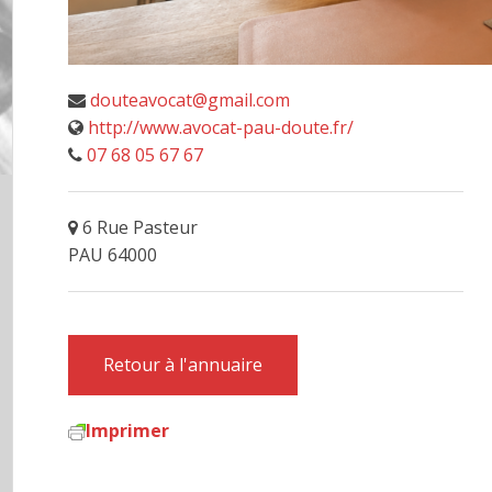
douteavocat@gmail.com
http://www.avocat-pau-doute.fr/
07 68 05 67 67
6 Rue Pasteur
PAU 64000
Retour à l'annuaire
Imprimer