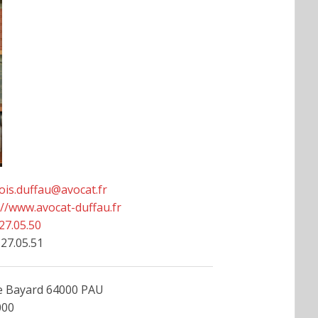
ois.duffau@avocat.fr
://www.avocat-duffau.fr
27.05.50
.27.05.51
e Bayard 64000 PAU
000