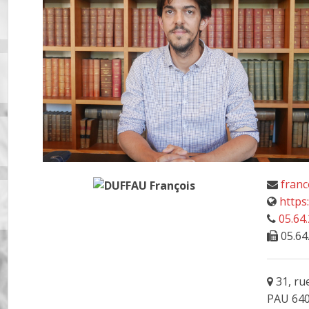
franc
https
05.64.
05.64
31, ru
PAU 64