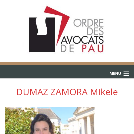
MENU
ACCUEIL
DUMAZ ZAMORA Mikele
ANNUAIRE
CONSULTATIONS
L’AIDE JURIDICTIONNELLE