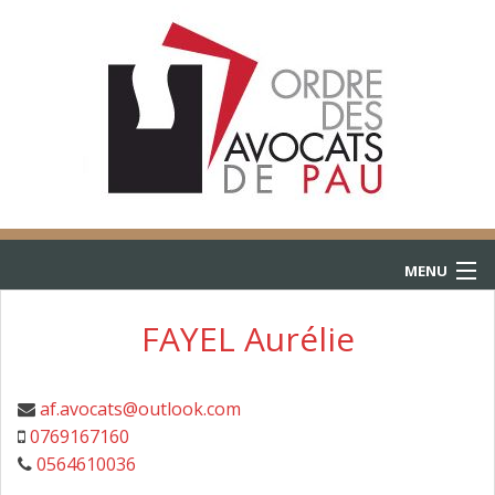
MENU
ACCUEIL
FAYEL Aurélie
ANNUAIRE
af.avocats@outlook.com
CONSULTATIONS
0769167160
0564610036
L’AIDE JURIDICTIONNELLE