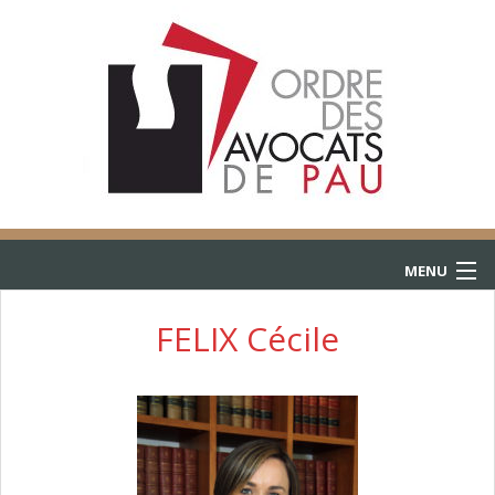
MENU
ACCUEIL
FELIX Cécile
ANNUAIRE
CONSULTATIONS
L’AIDE JURIDICTIONNELLE