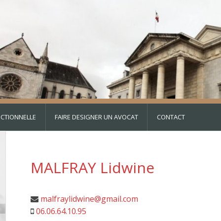
DICTIONNELLE
FAIRE DESIGNER UN AVOCAT
CONTACT
MALFRAY Lidwine
malfraylidwine@gmail.com
06.06.64.10.95