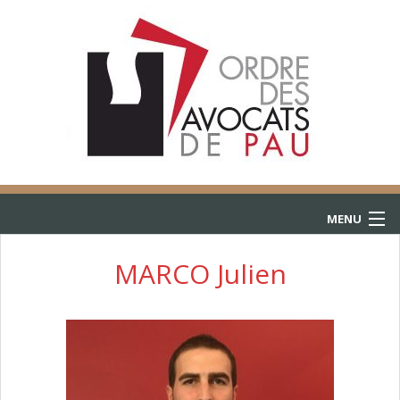
MENU
ACCUEIL
MARCO Julien
ANNUAIRE
CONSULTATIONS
L’AIDE JURIDICTIONNELLE