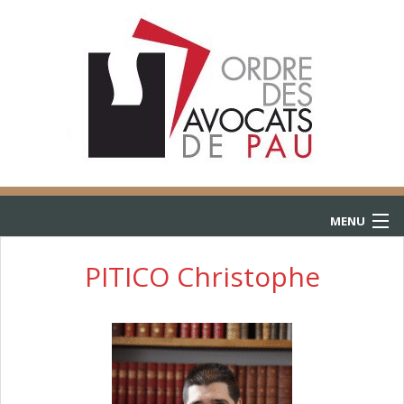
MENU
ACCUEIL
PITICO Christophe
ANNUAIRE
CONSULTATIONS
L’AIDE JURIDICTIONNELLE