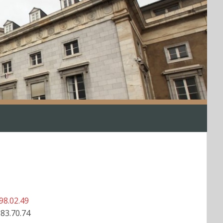
98.02.49
.83.70.74