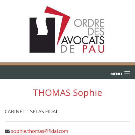
MENU
ACCUEIL
THOMAS Sophie
ANNUAIRE
CABINET : SELAS FIDAL
CONSULTATIONS
L’AIDE JURIDICTIONNELLE
sophie.thomas@fidal.com