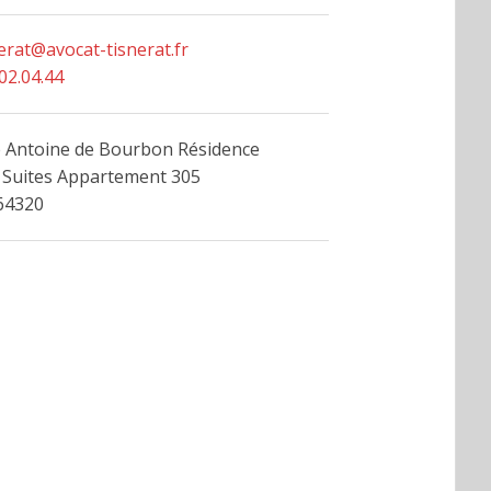
nerat@avocat-tisnerat.fr
02.04.44
e Antoine de Bourbon Résidence
 Suites Appartement 305
64320