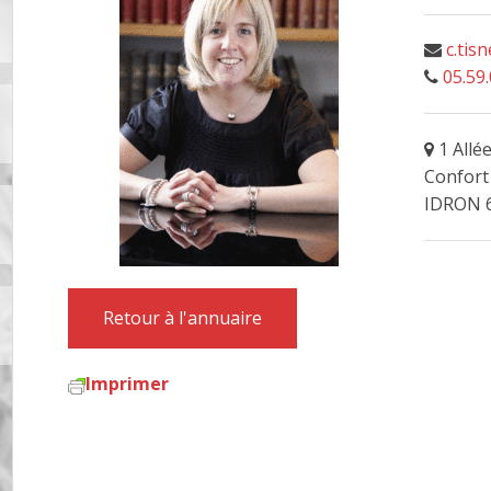
c.tis
05.59.
1 Allé
Confort
IDRON 
Retour à l'annuaire
Imprimer