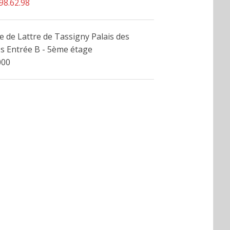
98.62.98
 de Lattre de Tassigny Palais des
s Entrée B - 5ème étage
000