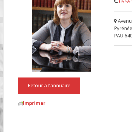
05.59.
Avenue
Pyrénée
PAU 64
Retour à l'annuaire
Imprimer