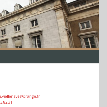
e.viellenave@orange.fr
63.82.31