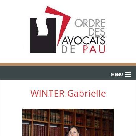
MENU
ACCUEIL
WINTER Gabrielle
ANNUAIRE
CONSULTATIONS
L’AIDE JURIDICTIONNELLE